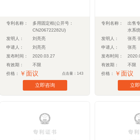
专利名称：
多用固定框(公开号：
专利名称：
出售
CN206722282U)
水系
CN201
发明人：
刘亮亮
发明人：
张亮 
申请人：
刘亮亮
申请人：
张亮
发布时间：
2020.03.27
发布时间：
2020.
有效期：
不限
有效期：
不限
￥面议
￥面议
价格：
价格：
点击量：143
立即咨询
立即