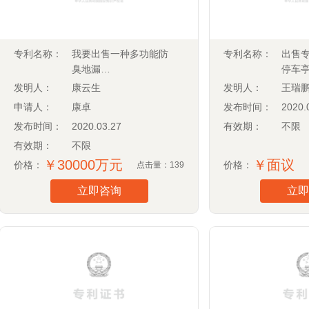
专利名称：
我要出售一种多功能防
专利名称：
出售
臭地漏
停车
(CN201520271606.9)
(CN20
发明人：
康云生
发明人：
王瑞鹏
申请人：
康卓
发布时间：
2020.
发布时间：
2020.03.27
有效期：
不限
有效期：
不限
￥30000万元
￥面议
价格：
价格：
点击量：139
立即咨询
立即