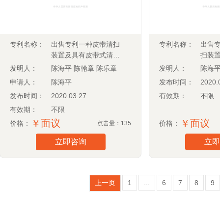
专利名称：
出售专利一种皮带清扫
专利名称：
出售
装置及具有皮带式清扫
扫装
装置的清扫车
扫装
发明人：
陈海平 陈翰章 陈乐章
发明人：
陈海平
（ZL201602029615X)
(ZL20
申请人：
陈海平
发布时间：
2020.
发布时间：
2020.03.27
有效期：
不限
有效期：
不限
￥面议
￥面议
价格：
价格：
点击量：135
立即咨询
立即
上一页
1
...
6
7
8
9