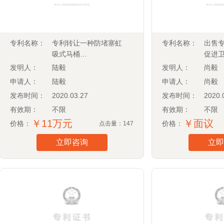
专利名称：
专利转让一种防堵塞虹
专利名称：
出售
吸式马桶
促进
(CN201721089705.0)
发明人：
陆毅
发明人：
尚毅
申请人：
陆毅
申请人：
尚毅
发布时间：
2020.03.27
发布时间：
2020.
有效期：
不限
有效期：
不限
￥11万元
￥面议
价格：
价格：
点击量：147
立即咨询
立即