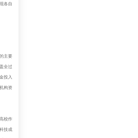
现各自
的主要
盖全过
金投入
机构资
高校作
科技成