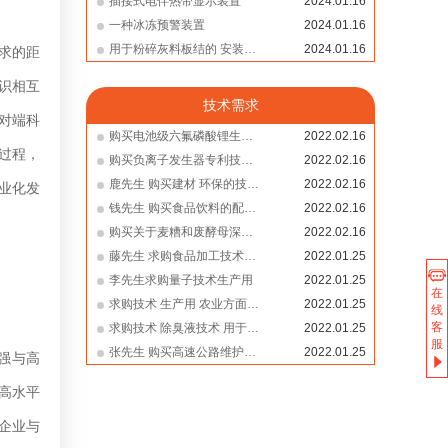
插接式电伴热带显示装置
2024.01.16
一种冰冻预警装置
2024.01.16
用于粉碎灰料板结的 安装结构
2024.01.16
求的距
识相互
技术需求
对端科
购买电池级六氟磷酸锂生产工艺技术 生产
2022.02.16
过程，
​购买负离子发生器专利技术生产用
2022.02.16
​鹿先生 购买建材 环保的技术生产用
2022.02.16
业化发
​钱先生 购买食品饮料的配方 生产用
2022.02.16
购买关于麦糟和废酵母深加工方面的技术 生产落地用
2022.02.16
​藤先生 求购食品加工技术，生产用
2022.01.25
​李先生求购量子技术生产用
2022.01.25
在
​求购技术 生产用 农业方面的高新技术
2022.01.25
线
客
​求购技术 除臭液技术 用于生产
2022.01.25
服
张先生 购买高速公路维护技术
2022.01.25
强与高
高水平
企业与