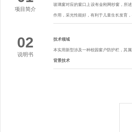
玻璃窗对应的窗口上设有金刚网纱窗，所
项目简介
作用，采光性能好，有利于儿童生长发育，
02
技术领域
本实用新型涉及一种校园窗户防护栏，其属
说明书
背景技术
中小学和幼儿园属于人员密集场所，一楼
栏有两种，一是全封闭的金属防护栏，具
但是采光性能差，不利于儿童的生长发育
述技术问题的技术方案如下：一种校园窗
窗口上设有金刚网纱窗，所述金刚网纱窗
上。优选地，所述金刚网纱窗对应的外侧