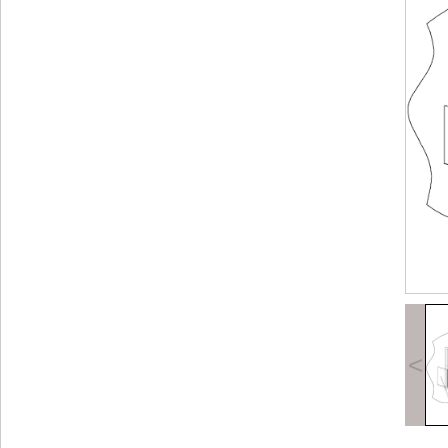
所述金刚网纱窗与固定框之间为可拆卸结
怖分子敲碎玻璃将手伸入室内打开内扣锁
时能够通过窗户逃生。
附图说明
图1为本实用新型的结构示意图。图2为金
锁。
具体实施方式
以下结合附图对本实用新型的原理和特征
墙体1上固定设有窗户2，所述窗户2的左
4，所述窗户2对应外侧墙体1上固定有防盗
<
3对应的外侧不设有防盗窗5。所述金刚网
时安装在窗口处，玻璃窗6根据当时环境选
的作用下可以阻挡暴力袭击，由于金刚网纱