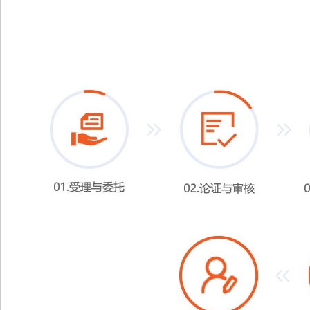
具体实施方式
如图1所示，一种集约式洪灌渠道，包括内限
床最低水位，外坝墙3下游端部设有外坝墙
外侧设有沉沙排洪口道重力护坦8，沉沙排洪
式护坦10，供水口道5下游方设有出水口
高于渠道底部40厘米，而外坝墙3下游端的
道6排出。渠道12的内限水坝墙1一侧高程
排洪口道中。沉沙排洪口道4的宽度与渠道
籽。本发明紧靠河槽一侧地塄和坝墙构建
部的纵坡达100：1，找到取水口的应建
洪水淹没，其坡度小于渠道底部的坡度，外
30厘米，使河道水流优先进入该渠道中。