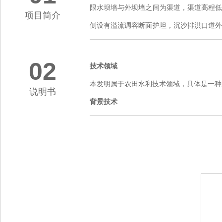
限水坝墙与外坝墙之间为渠道，渠道高程
项目简介
侧设有溢流调容断面护坦，沉沙排洪口道
水口道内侧设有供水口道牵拉式护坦，供
以不影响河道安全通洪。
02
技术领域
本发明属于农田水利技术领域，具体是一种
说明书
背景技术
自从水泥发明后，推动河道滚水坝枢纽工
响，河道两侧可利用土地的单位面积都被
仅建设财力无法承受，而且遇到特大洪水
正常选址，成为洪水难以就地农用的一个重
发明内容
本发明为了解决传统浆砌滚水坝费用高，